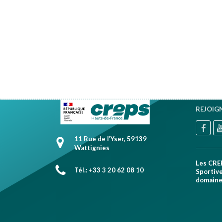
Brahim AFFA
REJOIG
11 Rue de l’Yser, 59139
Wattignies
Les CRE
Tél.: +33 3 20 62 08 10
Sportive
domaines