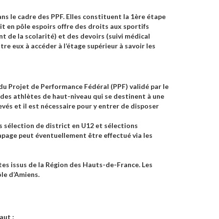
ans le cadre des PPF. Elles constituent la 1ère étape
rit en pôle espoirs offre des droits aux sportifs
e la scolarité) et des devoirs (suivi médical
re eux à accéder à l’étage supérieur à savoir les
du Projet de Performance Fédéral (PPF) validé par le
r des athlètes de haut-niveau qui se destinent à une
vés et il est nécessaire pour y entrer de disposer
 sélection de district en U12 et sélections
page peut éventuellement être effectué via les
ètes issus de la Région des Hauts-de-France. Les
ôle d’Amiens.
aut :