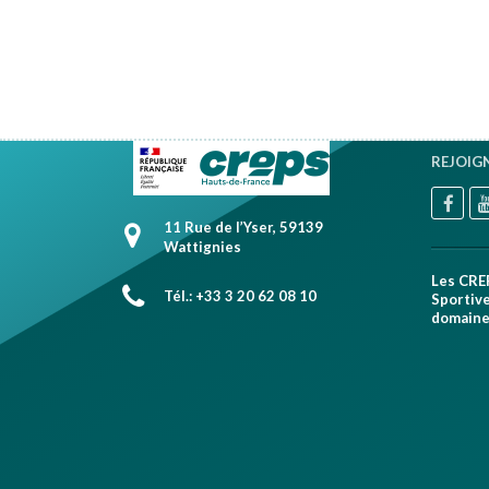
REJOIG
11 Rue de l’Yser, 59139
Wattignies
Les CRE
Tél.: +33 3 20 62 08 10
Sportive
domaines