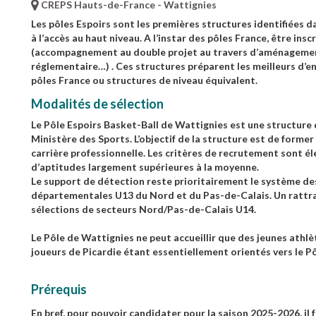
CREPS Hauts-de-France - Wattignies
Les pôles Espoirs sont les premières structures identifiées d
à l’accès au haut niveau. A l’instar des pôles France, être insc
(accompagnement au double projet au travers d’aménagement d
réglementaire…) . Ces structures préparent les meilleurs d’ent
pôles France ou structures de niveau équivalent.
Modalités de sélection
Le Pôle Espoirs Basket-Ball de Wattignies est une structure 
Ministère des Sports. L’objectif de la structure est de forme
carrière professionnelle. Les critères de recrutement sont éle
d’aptitudes largement supérieures à la moyenne.
Le support de détection reste prioritairement le système des
départementales U13 du Nord et du Pas-de-Calais. Un rattra
sélections de secteurs Nord/Pas-de-Calais U14.
Le Pôle de Wattignies ne peut accueillir que des jeunes athl
joueurs de Picardie étant essentiellement orientés vers le P
Prérequis
En bref, pour pouvoir candidater pour la saison 2025-2026, il f