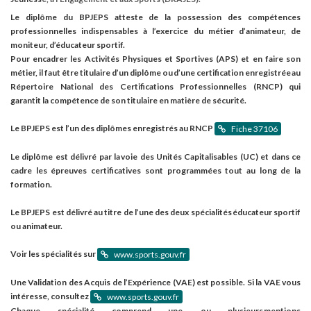
Le diplôme du BPJEPS atteste de la possession des compétences
professionnelles indispensables à l’exercice du métier d’animateur, de
moniteur, d’éducateur sportif.
Pour encadrer les Activités Physiques et Sportives (APS) et en faire son
métier, il faut être titulaire d’un diplôme ou d’une certification enregistrée au
Répertoire National des Certifications Professionnelles (RNCP) qui
garantit la compétence de son titulaire en matière de sécurité.
Le BPJEPS est l’un des diplômes enregistrés au RNCP
Fiche 37106
Le diplôme est délivré par la voie des Unités Capitalisables (UC) et dans ce
cadre les épreuves certificatives sont programmées tout au long de la
formation.
Le BPJEPS est délivré au titre de l’une des deux spécialités éducateur sportif
ou animateur.
Voir les spécialités sur
www.sports.gouv.fr
Une Validation des Acquis de l’Expérience (VAE) est possible. Si la VAE vous
intéresse, consultez
www.sports.gouv.fr
Chaque spécialité comprend une ou plusieurs mentions