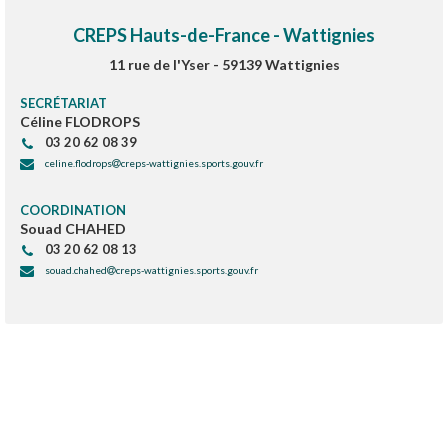
CREPS Hauts-de-France - Wattignies
11 rue de l'Yser - 59139 Wattignies
SECRÉTARIAT
Céline FLODROPS
03 20 62 08 39
celine.flodrops
creps-wattignies.sports.gouv.fr
COORDINATION
Souad CHAHED
03 20 62 08 13
souad.chahed
creps-wattignies.sports.gouv.fr