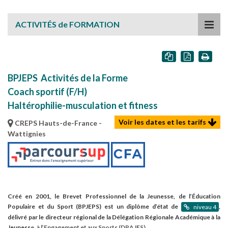
ACTIVITÉS de FORMATION
BPJEPS
Activités de la Forme
Coach sportif (F/H)
Haltérophilie-musculation et fitness
Voir les dates et les tarifs
CREPS Hauts-de-France -
Wattignies
Créé en 2001, le Brevet Professionnel de la Jeunesse, de l’Éducation
Populaire et du Sport (BPJEPS) est un diplôme d’état de
,
niveau 4
délivré par le directeur régional de la Délégation Régionale Académique à la
Jeuness
e, à l’Engagement et aux Sports (DRAJES).