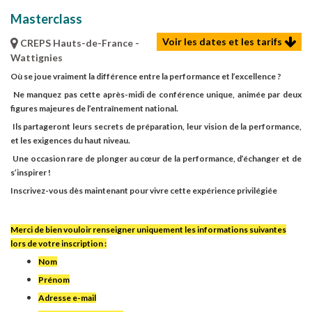
Masterclass
Voir les dates et les tarifs
CREPS Hauts-de-France -
Wattignies
Où se joue vraiment la différence entre la performance et l’excellence ?
Ne manquez pas cette
après-midi de conférence unique
, animée par
deux
figures majeures de l’entraînement national
.
Ils partageront leurs
secrets de préparation
, leur
vision de la performance
,
et les
exigences du haut niveau
.
Une occasion rare de
plonger au cœur de la performance
, d’échanger et de
s’inspirer !
Inscrivez-vous dès maintenant
pour vivre cette expérience privilégiée
Merci de bien vouloir renseigner uniquement les informations suivantes
lors de votre inscription :
Nom
Prénom
Adresse e-mail