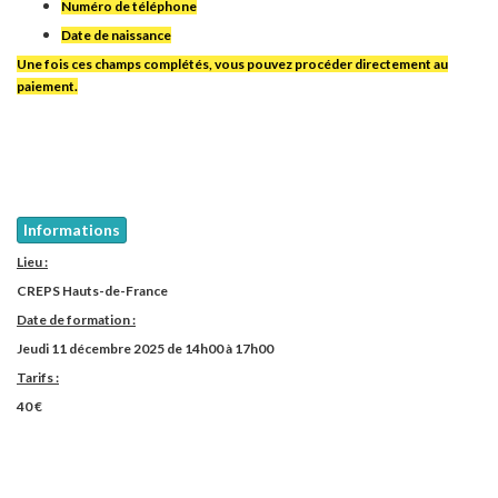
Numéro de téléphone
Date de naissance
Une fois ces champs complétés, vous pouvez procéder directement au
paiement.
Informations
Lieu :
CREPS Hauts-de-France
Date de formation :
Jeudi 11 décembre 2025 de 14h00 à 17h00
Tarifs :
40 €