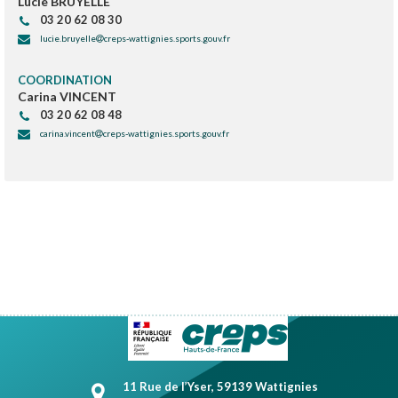
Lucie BRUYELLE
03 20 62 08 30
lucie.bruyelle
creps-wattignies.sports.gouv.fr
COORDINATION
Carina VINCENT
03 20 62 08 48
carina.vincent
creps-wattignies.sports.gouv.fr
11 Rue de l’Yser, 59139 Wattignies